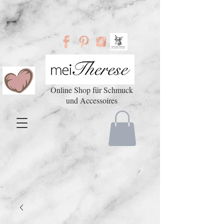
Online Shop für Schmuck
und Accessoires