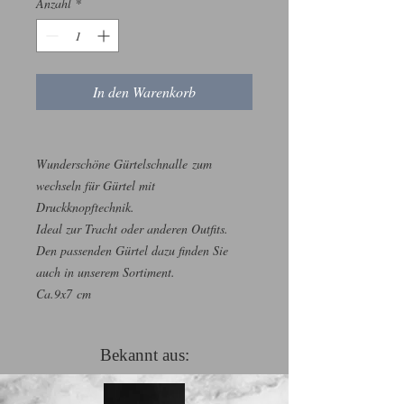
Anzahl
*
In den Warenkorb
Wunderschöne Gürtelschnalle zum
wechseln für Gürtel mit
Druckknopftechnik.
Ideal zur Tracht oder anderen Outfits.
Den passenden Gürtel dazu finden Sie
auch in unserem Sortiment.
Ca.9x7 cm
Bekannt aus: