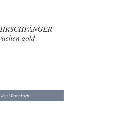
e HIRSCHFÄNGER
wachen gold
n den Warenkorb