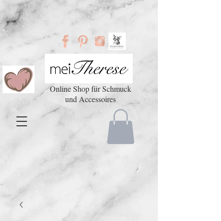
Online Shop für Schmuck
und Accessoires