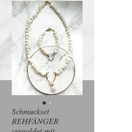
Schmuckset
REHFÄNGER
vergoldet mit