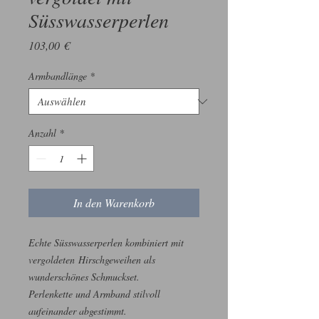
Süsswasserperlen
Preis
103,00 €
Armbandlänge
*
Anzahl
*
In den Warenkorb
Echte Süsswasserperlen kombiniert mit
vergoldeten Hirschgeweihen als
wunderschönes Schmuckset.
Perlenkette und Armband stilvoll
aufeinander abgestimmt.