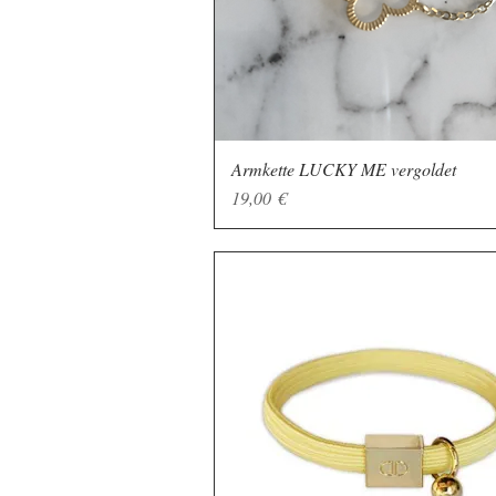
Armkette LUCKY ME vergoldet
Schnellansicht
Preis
19,00 €