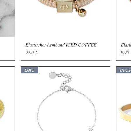
Elastisches Armband ICED COFFEE
Schnellansicht
Elas
Preis
Preis
9,90 €
9,90 
LOVE
Herzs