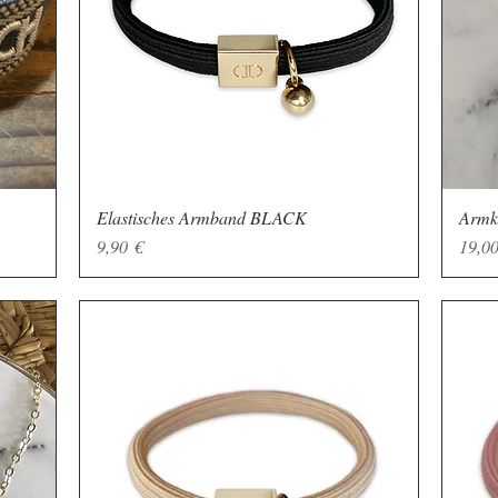
Elastisches Armband BLACK
Schnellansicht
Armk
Preis
Preis
9,90 €
19,00