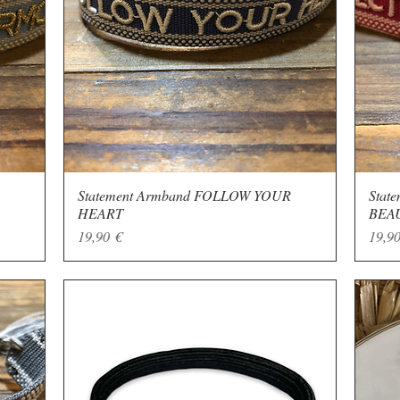
Statement Armband FOLLOW YOUR
Schnellansicht
Stat
HEART
BEA
Preis
Preis
19,90 €
19,90