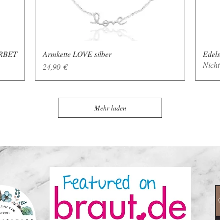
ORBET
Armkette LOVE silber
Schnellansicht
Edel
Nicht
Preis
24,90 €
Mehr laden