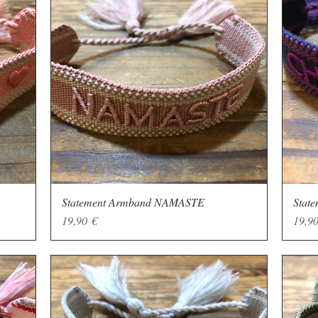
Statement Armband NAMASTE
Schnellansicht
Stat
Preis
Preis
19,90 €
19,90