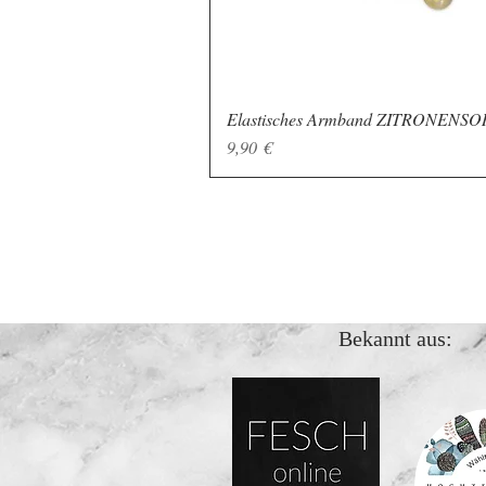
Elastisches Armband ZITRONENS
Schnellansicht
Preis
9,90 €
Bekannt aus: