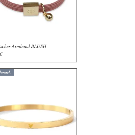
tisches Armband BLUSH
Schnellansicht
€
chmuck