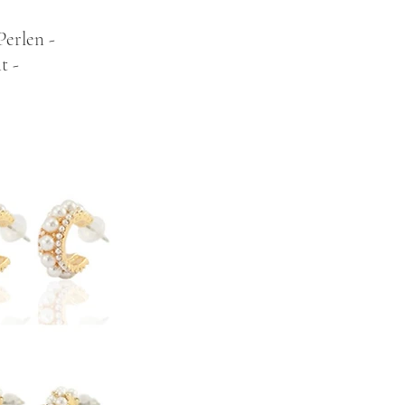
Perlen -
t -