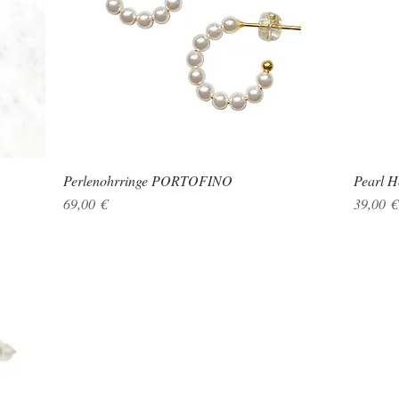
Perlenohrringe PORTOFINO
Schnellansicht
Pearl H
Preis
Preis
69,00 €
39,00 €