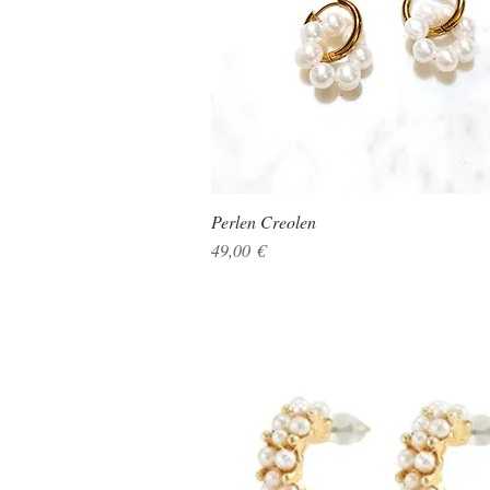
Perlen Creolen
Schnellansicht
Preis
49,00 €