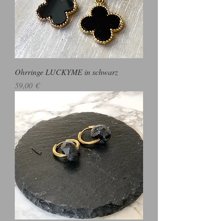
Ohrringe LUCKYME in schwarz
Preis
59,00 €