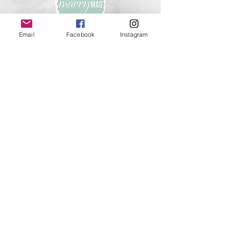
Email
Facebook
Instagram
meiTherese
steht für trendiges und stilvolles
Schmuckdesign im Bereich
Trachtenschmuck
und
Brautschmuck.
In unserem Shop finden Sie
Dirndlschmuck
von
schlicht bis extravagant für die
Trachtenhochzeit
, das
Oktoberfest
oder die