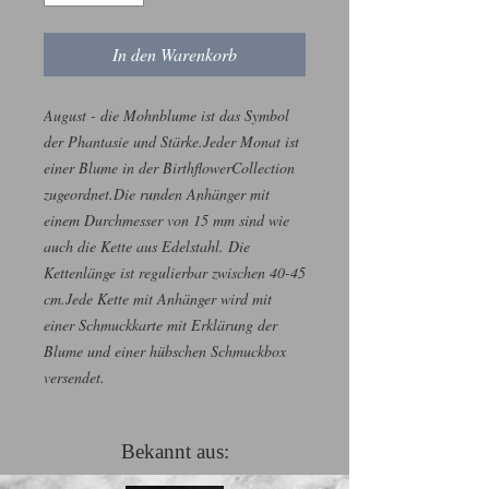
In den Warenkorb
August - die Mohnblume ist das Symbol 
der Phantasie und Stärke.Jeder Monat ist 
einer Blume in der BirthflowerCollection 
zugeordnet.Die runden Anhänger mit 
einem Durchmesser von 15 mm sind wie 
auch die Kette aus Edelstahl. Die 
Kettenlänge ist regulierbar zwischen 40-45 
cm.Jede Kette mit Anhänger wird mit 
einer Schmuckkarte mit Erklärung der 
Blume und einer hübschen Schmuckbox 
versendet.
Bekannt aus: