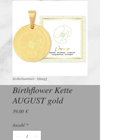
Artikelnummer: bfaugg
Birthflower Kette
AUGUST gold
Preis
39,00 €
Anzahl
*