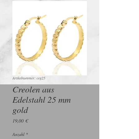
Artikelnummer: ceg25
Creolen aus
Edelstahl 25 mm
gold
Preis
19,00 €
Anzahl
*