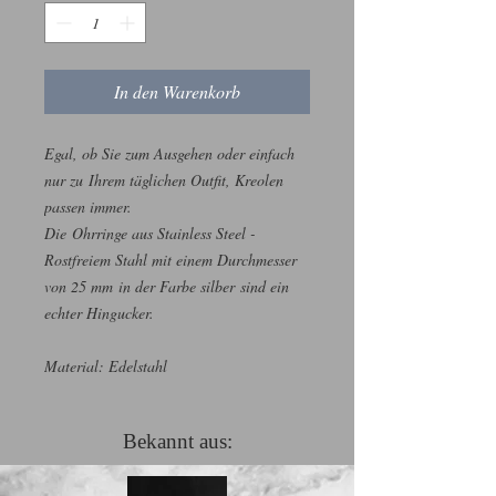
In den Warenkorb
Egal, ob Sie zum Ausgehen oder einfach
nur zu Ihrem täglichen Outfit, Kreolen
passen immer.
Die Ohrringe aus Stainless Steel -
Rostfreiem Stahl mit einem Durchmesser
von 25 mm in der Farbe silber sind ein
echter Hingucker.
Material: Edelstahl
Bekannt aus: