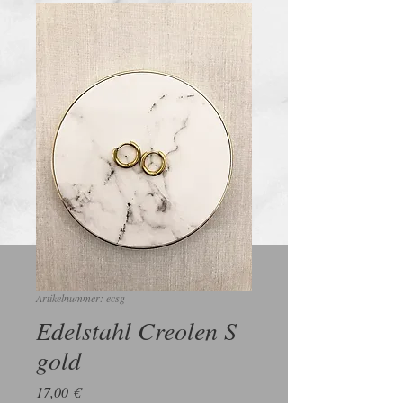
Artikelnummer: ecsg
Edelstahl Creolen S
gold
Preis
17,00 €