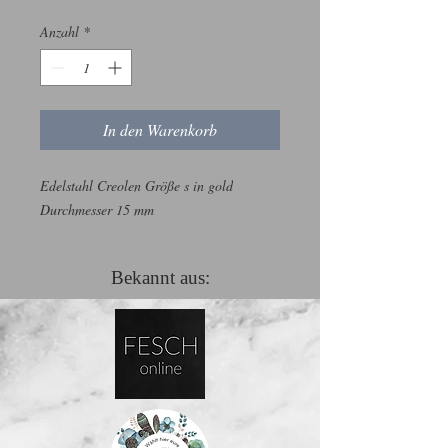
Anzahl
*
In den Warenkorb
Edelstahl Creolen Größe s in gold

Durchmesser 15 mm
Bekannt aus: