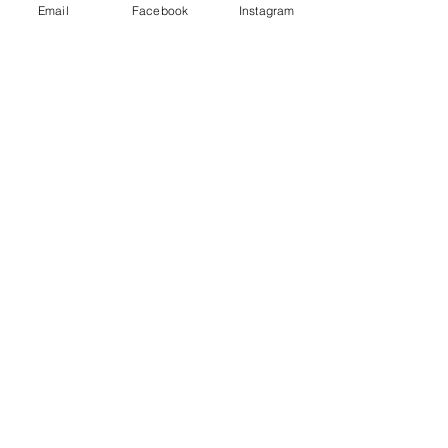
Email
Facebook
Instagram
meiTherese
steht für trendiges und stilvolles