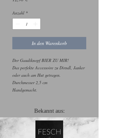
Anzahl
*
In den Warenkorb
Der Gaudiknopf BIER ZU MIR!
Das perfekte Accessoire zu Dirndl, Janker
oder auch am Hut getragen.
Durchmesser 2,5 cm
Handgemacht.
Bekannt aus: