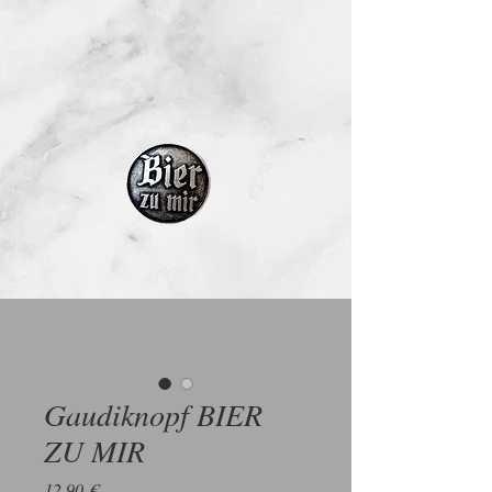
Gaudiknopf BIER
ZU MIR
Preis
12,90 €