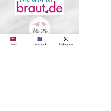
Email
Facebook
Instagram