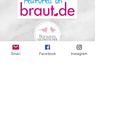
Email
Facebook
Instagram