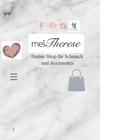
Online Shop für Schmuck
und Accessoires