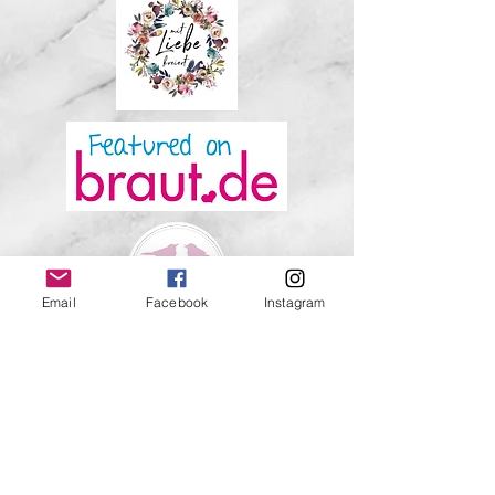
Email
Facebook
Instagram