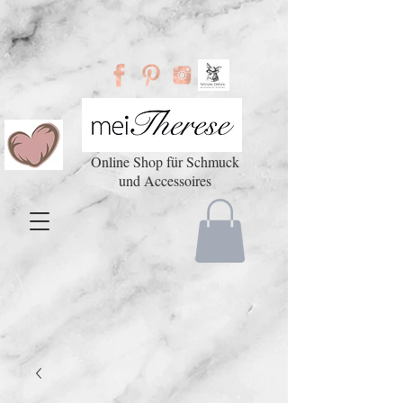
Online Shop für Schmuck
und Accessoires