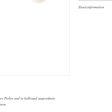
Ohrstecker 925er Sterli
Zusatzinformation
Messing, versilbert
Kunstperlen
Alle von uns gelieferte
Schmuckverpackung geli
er Perlen und in halbrund angeordnete
nnern.