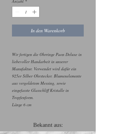
Anzahl
*
In den Warenkorb
Wir fertigen die Ohrringe Paon Deluxe in
liebevoller Handarbeit in unserer
Manufaktur. Verwendet wird dafür ein
925er Silber Ohrstecker. Blumenelemente
aus vergoldetem Messing, sowie
eingefasste Glasschliff Kristalle in
Tropfenform.
Länge 6 cm
Bekannt aus: