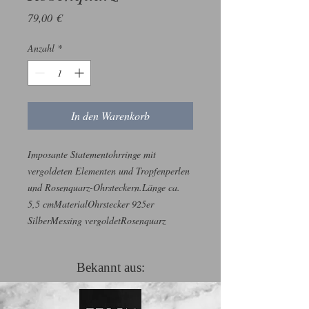
Preis
79,00 €
Anzahl
*
In den Warenkorb
Imposante Statementohrringe mit 
vergoldeten Elementen und Tropfenperlen 
und Rosenquarz-Ohrsteckern.Länge ca. 
5,5 cmMaterialOhrstecker 925er 
SilberMessing vergoldetRosenquarz 
Bekannt aus: