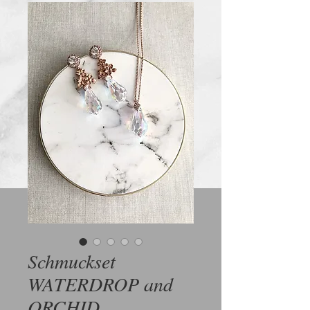
Schmuckset
WATERDROP and
ORCHID