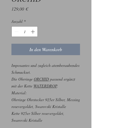
Preis
129,00 €
Anzahl
*
In den Warenkorb
Imposantes und zugleich atemberaubendes
Schmuckset.
Die Ohrringe
ORCHID
passend ergänzt
mit der Kette
WATERDROP
.
Material:
Ohrringe Ohrstecker 925er Silber, Messing
rosevergoldet, Swarovski Kristalle
Kette 925er Silber rosevergoldet,
Swarovski Kristalle